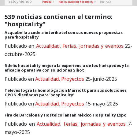
Estoy viendo
»
»
Portada
Has buscado por hospitality
Página 2
539 noticias contienen el termino:
"hospitality"
Acquabella acude a interihotel con sus nuevas propuestas
para ‘hospitality’
Publicado en
Actualidad
,
Ferias, jornadas y eventos
22-
octubre-2025
fidelis hospitality mejora la experiencia de los huéspedes y la
eficacia operativa con soluciones Sihot
Publicado en
Actualidad
,
Proyectos
25-junio-2025
Televés logra la homologación Marriott para sus soluciones
GPON diseñadas para ‘hospitality’
Publicado en
Actualidad
,
Proyectos
15-mayo-2025
Fira de Barcelona y Hostelco lanzan México Hospitality Expo
Publicado en
Actualidad
,
Ferias, jornadas y eventos
7-
mayo-2025