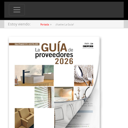
Estoy viendo:
»
Portada
¡Vuelve La Guía!