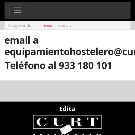
Estoy viendo:
»
Portada
CONTACTE
email a
equipamientohostelero@cur
Teléfono al
933 180 101
Edita