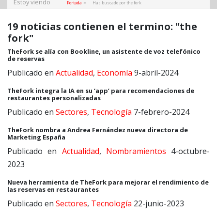
Estoy viendo
»
Portada
Has buscado por the fork
19 noticias contienen el termino: "the
fork"
TheFork se alía con Bookline, un asistente de voz telefónico
de reservas
Publicado en
Actualidad
,
Economía
9-abril-2024
TheFork integra la IA en su ‘app’ para recomendaciones de
restaurantes personalizadas
Publicado en
Sectores
,
Tecnología
7-febrero-2024
TheFork nombra a Andrea Fernández nueva directora de
Marketing España
Publicado en
Actualidad
,
Nombramientos
4-octubre-
2023
Nueva herramienta de TheFork para mejorar el rendimiento de
las reservas en restaurantes
Publicado en
Sectores
,
Tecnología
22-junio-2023