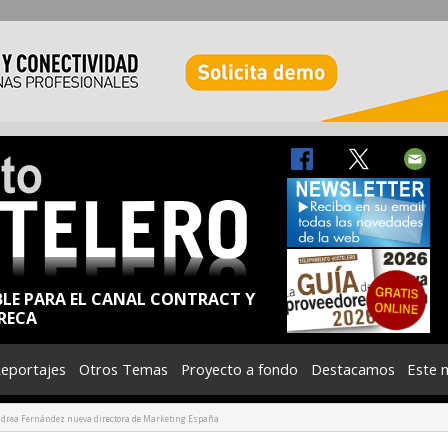
BLE PARA EL CANAL CONTRACT Y
RECA
eportajes
Otros Temas
Proyecto a fondo
Destacamos
Este 
drea Fernández nueva directora de Marketing España