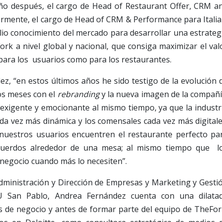
ño después, el cargo de Head of Restaurant Offer, CRM a
ormente, el cargo de Head of CRM & Performance para Italia
lio conocimiento del mercado para desarrollar una estrateg
ork a nivel global y nacional, que consiga maximizar el val
para los usuarios como para los restaurantes.
z, “en estos últimos años he sido testigo de la evolución 
os meses con el
rebranding
y la nueva imagen de la compañí
exigente y emocionante al mismo tiempo, ya que la industr
da vez más dinámica y los comensales cada vez más digitale
uestros usuarios encuentren el restaurante perfecto pa
ecuerdos alrededor de una mesa; al mismo tiempo que l
egocio cuando más lo necesiten”.
dministración y Dirección de Empresas y Marketing y Gesti
EU San Pablo, Andrea Fernández cuenta con una dilata
os de negocio y antes de formar parte del equipo de TheFor