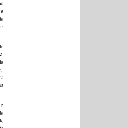
nd
 e
ia
or
de
a.
ia
s.
ra
os
ón
da
k,