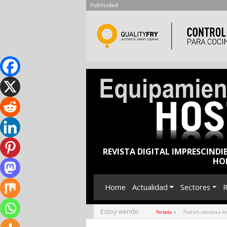
Publicidad
REVISTA DIGITAL IMPRESCINDI
HO
Home
Actualidad
Sectores
R
Estoy viendo
»
Portada
TheFork nombra a An