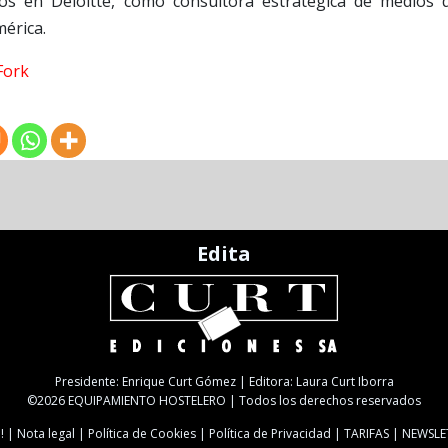
os en Deloitte, como consultora estratégica de medios 
érica.
Fork
Edita
Presidente: Enrique Curt Gómez | Editora: Laura Curt Iborra
©2026 EQUIPAMIENTO HOSTELERO | Todos los derechos reservados
!
Nota legal
Política de Cookies
Política de Privacidad
TARIFAS
NEWSLE