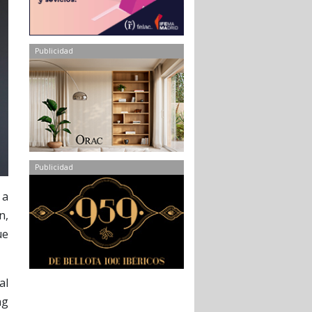
Publicidad
Publicidad
 a
n,
ue
al
ng