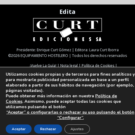
Edita
Presidente: Enrique Curt Gómez | Editora: Laura Curt Iborra
©2026 EQUIPAMIENTO HOSTELERO | Todos los derechos reservados
¡Vuelve La Guía!
Nota legal
Política de Cookies
Política de Privacidad
TARIFAS
NEWSLETTER
SUSCRIPCIÓN
Utilizamos cookies propias y de terceros para fines analíticos y
Paseo de Gracia, 63. 1º 2ª. 08008 Barcelona |
933 180 101
| Fax 933 183 505
para mostrarle publicidad personalizada en base a un perfil
Select Language
▼
elaborado a partir de sus hábitos de navegación (por ejemplo,
páginas visitadas).
Puede obtener más información en nuestra
Política de
Cookies
. Asimismo, puede aceptar todas las cookies que
utilizamos pulsando el botón
“Aceptar” o configurarlas o rechazar su uso pulsando el botón
“Configurar”.
Aceptar
Rechazar
Ajustes