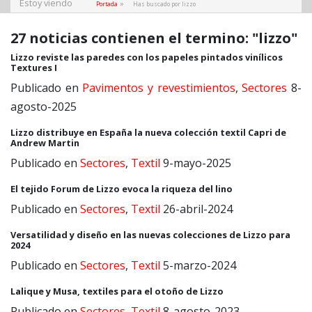
Estoy viendo
»
Portada
Has buscado por lizzo
27 noticias contienen el termino: "lizzo"
Lizzo reviste las paredes con los papeles pintados vinílicos
Textures I
Publicado en
Pavimentos y revestimientos
,
Sectores
8-
agosto-2025
Lizzo distribuye en España la nueva colección textil Capri de
Andrew Martin
Publicado en
Sectores
,
Textil
9-mayo-2025
El tejido Forum de Lizzo evoca la riqueza del lino
Publicado en
Sectores
,
Textil
26-abril-2024
Versatilidad y diseño en las nuevas colecciones de Lizzo para
2024
Publicado en
Sectores
,
Textil
5-marzo-2024
Lalique y Musa, textiles para el otoño de Lizzo
Publicado en
Sectores
,
Textil
8-agosto-2023