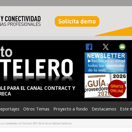
BLE PARA EL CANAL CONTRACT Y
RECA
eportajes
Otros Temas
Proyecto a fondo
Destacamos
Este 
sus novedades en Contract 360º de la Feria Hábitat València