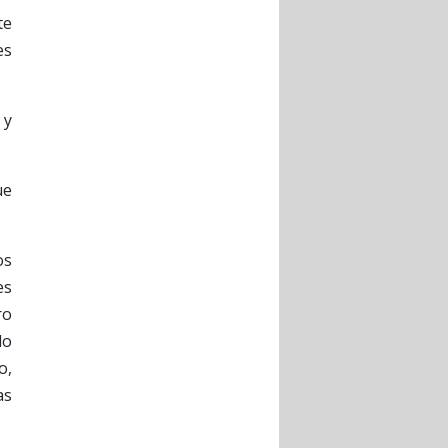
te
es
 y
ue
os
es
ro
do
o,
as