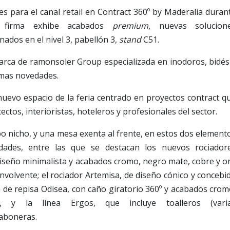
 para el canal retail en Contract 360º by Maderalia duran
 firma exhibe acabados
premium
, nuevas solucion
nados en el nivel 3, pabellón 3,
stand
C51.
marca de ramonsoler Group especializada en inodoros, bidés
imas novedades.
nuevo espacio de la feria centrado en proyectos contract q
ctos, interioristas, hoteleros y profesionales del sector.
po nicho, y una mesa exenta al frente, en estos dos element
dades, entre las que se destacan los nuevos rociador
seño minimalista y acabados cromo, negro mate, cobre y o
nvolvente; el rociador Artemisa, de diseño cónico y concebi
ía de repisa Odisea, con caño giratorio 360º y acabados crom
 y la línea Ergos, que incluye toalleros (vari
jaboneras.