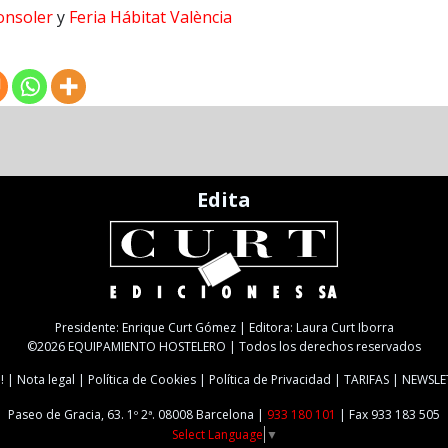
nsoler
y
Feria Hábitat València
Edita
Presidente: Enrique Curt Gómez | Editora: Laura Curt Iborra
©2026 EQUIPAMIENTO HOSTELERO | Todos los derechos reservados
!
Nota legal
Política de Cookies
Política de Privacidad
TARIFAS
NEWSLE
Paseo de Gracia, 63. 1º 2ª. 08008 Barcelona |
933 180 101
| Fax 933 183 505
Select Language
▼