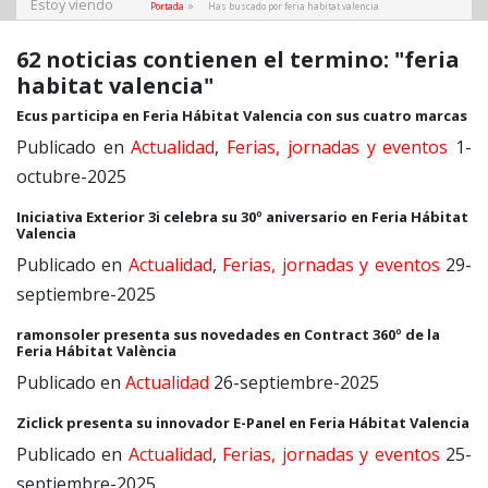
Estoy viendo
»
Portada
Has buscado por feria habitat valencia
62 noticias contienen el termino: "feria
habitat valencia"
Ecus participa en Feria Hábitat Valencia con sus cuatro marcas
Publicado en
Actualidad
,
Ferias, jornadas y eventos
1-
octubre-2025
Iniciativa Exterior 3i celebra su 30º aniversario en Feria Hábitat
Valencia
Publicado en
Actualidad
,
Ferias, jornadas y eventos
29-
septiembre-2025
ramonsoler presenta sus novedades en Contract 360º de la
Feria Hábitat València
Publicado en
Actualidad
26-septiembre-2025
Ziclick presenta su innovador E-Panel en Feria Hábitat Valencia
Publicado en
Actualidad
,
Ferias, jornadas y eventos
25-
septiembre-2025