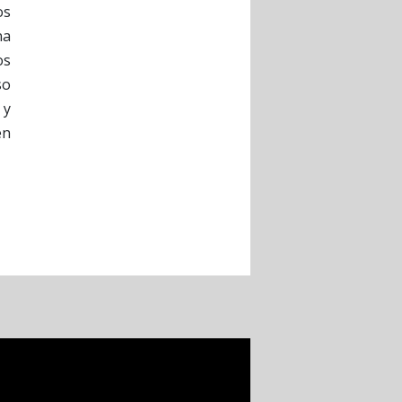
os
na
os
so
 y
en