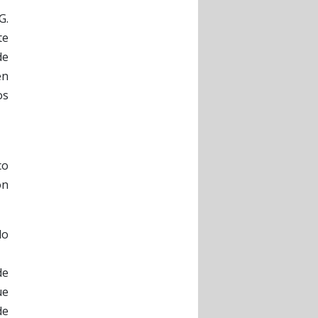
G.
te
de
en
os
co
ón
lo
de
ue
de