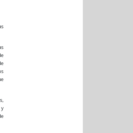
as
as
de
de
os
ue
s,
 y
de