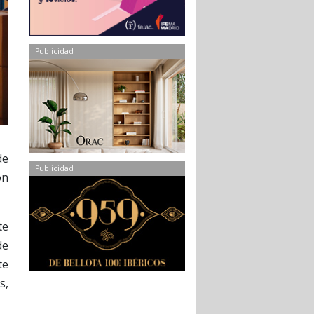
Publicidad
de
Publicidad
on
te
de
te
s,