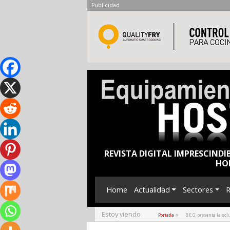
Publicidad
REVISTA DIGITAL IMPRESCINDI
HO
Home
Actualidad
Sectores
R
Estoy viendo
»
Portada
B.E.G. presenta la sol