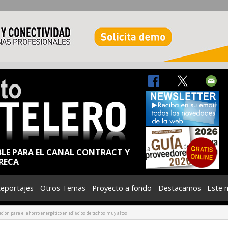
BLE PARA EL CANAL CONTRACT Y
RECA
eportajes
Otros Temas
Proyecto a fondo
Destacamos
Este 
ución para el ahorro energético en edificios de techos muy altos