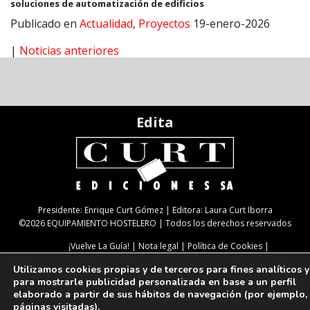
soluciones de automatización de edificios
Publicado en
Actualidad
,
Proyectos
19-enero-2026
|
Noticias anteriores
Edita
Presidente: Enrique Curt Gómez | Editora: Laura Curt Iborra
©2026 EQUIPAMIENTO HOSTELERO | Todos los derechos reservados
¡Vuelve La Guía!
Nota legal
Política de Cookies
Política de Privacidad
TARIFAS
NEWSLETTER
SUSCRIPCIÓN
Utilizamos cookies propias y de terceros para fines analíticos y
Paseo de Gracia, 63. 1º 2ª. 08008 Barcelona |
933 180 101
| Fax 933 183 505
para mostrarle publicidad personalizada en base a un perfil
Select Language
▼
elaborado a partir de sus hábitos de navegación (por ejemplo,
páginas visitadas).