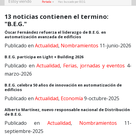
Estoy viendo
»
Portada
Has buscado por B.E.G.
13 noticias contienen el termino:
"B.E.G."
Óscar Fernández refuerza el liderazgo de B.E.G. en
automatización avanzada de edificios
Publicado en
Actualidad
,
Nombramientos
11-junio-2026
B.E.G. participa en Light + Building 2026
Publicado en
Actualidad
,
Ferias, jornadas y eventos
4-
marzo-2026
B.E.G. celebra 50 años de innovación en automatización de
edificios
Publicado en
Actualidad
,
Economía
9-octubre-2025
Alberto Martínez, nuevo responsable nacional de Distribución
de B.E.G.
Publicado en
Actualidad
,
Nombramientos
11-
septiembre-2025