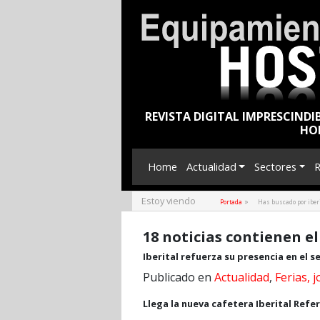
REVISTA DIGITAL IMPRESCINDI
HO
Home
Actualidad
Sectores
R
Estoy viendo
»
Portada
Has buscado por iberi
18 noticias contienen el
Iberital refuerza su presencia en el 
Publicado en
Actualidad
,
Ferias, 
Llega la nueva cafetera Iberital Refe