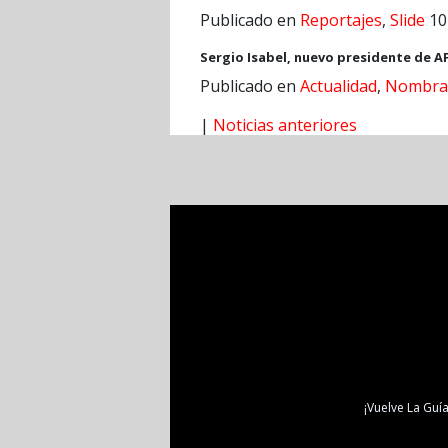
Publicado en
Reportajes
,
Slide
10
Sergio Isabel, nuevo presidente de A
Publicado en
Actualidad
,
Nombra
|
Noticias anteriores
¡Vuelve La Guía