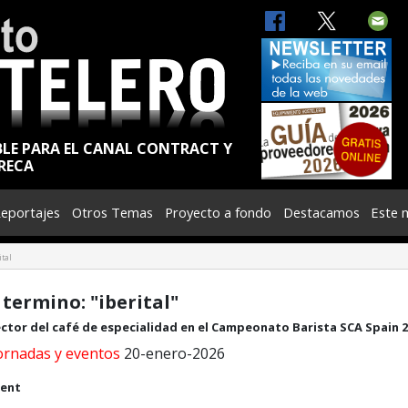
BLE PARA EL CANAL CONTRACT Y
RECA
eportajes
Otros Temas
Proyecto a fondo
Destacamos
Este 
tal
 termino: "iberital"
sector del café de especialidad en el Campeonato Barista SCA Spain 
jornadas y eventos
20-enero-2026
rent