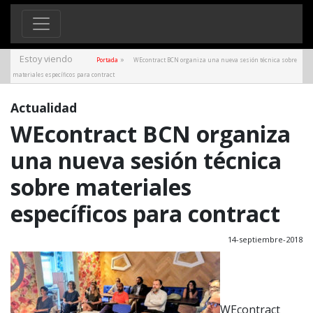
Estoy viendo
»
Portada
WEcontract BCN organiza una nueva sesión técnica sobre
materiales específicos para contract
Actualidad
WEcontract BCN organiza
una nueva sesión técnica
sobre materiales
específicos para contract
14-septiembre-2018
WEcontract