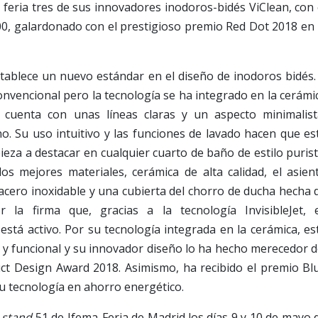
 feria tres de sus innovadores inodoros-bidés ViClean, con 
00, galardonado con el prestigioso premio Red Dot 2018 en 
stablece un nuevo estándar en el diseño de inodoros bidés.
onvencional pero la tecnología se ha integrado en la cerámi
 cuenta con unas líneas claras y un aspecto minimalist
o. Su uso intuitivo y las funciones de lavado hacen que es
ieza a destacar en cualquier cuarto de baño de estilo purist
s mejores materiales, cerámica de alta calidad, el asien
acero inoxidable y una cubierta del chorro de ducha hecha 
 la firma que, gracias a la tecnología InvisibleJet, 
está activo. Por su tecnología integrada en la cerámica, es
y funcional y su innovador diseño lo ha hecho merecedor d
ct Design Award 2018. Asimismo, ha recibido el premio Bl
u tecnología en ahorro energético.
l
stand
51 de Ifema-Feria de Madrid los días 9 y 10 de mayo 