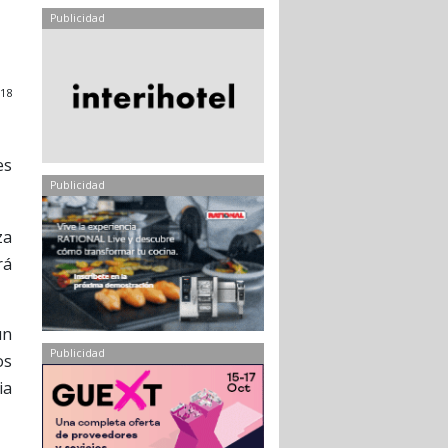
Publicidad
18
es
Publicidad
za
rá
un
Publicidad
os
ia