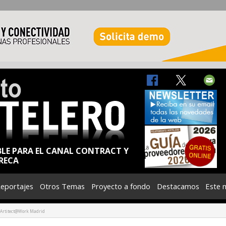
BLE PARA EL CANAL CONTRACT Y
RECA
eportajes
Otros Temas
Proyecto a fondo
Destacamos
Este 
e Artitect@Work Madrid