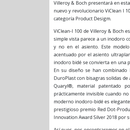
Villeroy & Boch presentará en esta
nuevo y revolucionario ViClean I 1
categoría Product Desigm.
ViClean-l 100 de Villeroy & Boch e
simple vista parece a un inodoro c
y no en el asiento. Este modelo
acentuado por el asiento ultraplan
inodoro bidé se convierta en una p
En su diseño se han combinado lo
DuroPlast con bisagras solidas de 
Quaryl®, material patentado por
prácticamente invisible cuando no 
moderno inodoro-bidé es elegante 
prestigioso premio Red Dot-Produ
Innovation Award Silver 2018 por s
Así pues, nos encontraremos en e