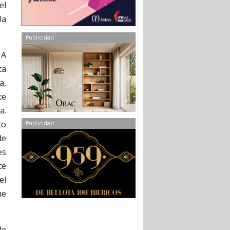
el
la
Publicidad
 A
ca
a,
te
a.
to
Publicidad
de
es
te
el
ue
de