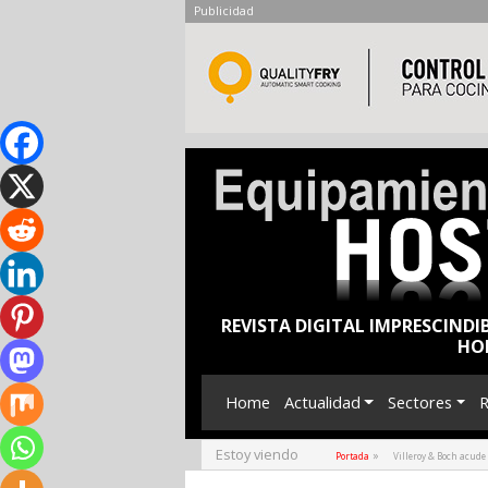
Publicidad
REVISTA DIGITAL IMPRESCINDI
HO
Home
Actualidad
Sectores
R
Estoy viendo
»
Portada
Villeroy & Boch acud