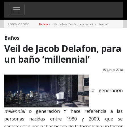
Estoy viendo
»
Portada
Veil de Jacob Delafon, para un baño ‘millennial’
Baños
Veil de Jacob Delafon, para
un baño ‘millennial’
15-junio-2018
La generación
millennial
o generación Y hace referencia a las
personas nacidas entre 1980 y 2000, que se
caracterizan por haber hecho de la tecnología un factor