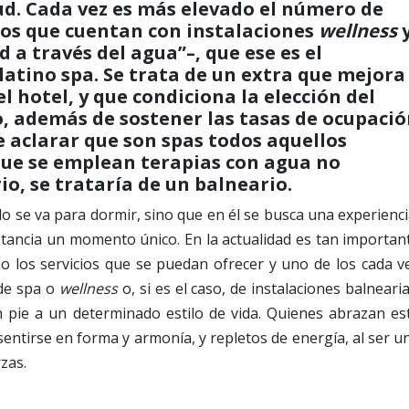
ud. Cada vez es más elevado el número de
os que cuentan con instalaciones
wellness
d a través del agua”–, que ese es el
latino spa. Se trata de un extra que mejora
l hotel, y que condiciona la elección del
lo, además de sostener las tasas de ocupaci
e aclarar que son spas todos aquellos
que se emplean terapias con agua no
io, se trataría de un balneario.
olo se va para dormir, sino que en él se busca una experienci
stancia un momento único. En la actualidad es tan importan
o los servicios que se puedan ofrecer y uno de los cada v
de spa o
wellness
o, si es el caso, de instalaciones balnearia
n pie a un determinado estilo de vida. Quienes abrazan es
sentirse en forma y armonía, y repletos de energía, al ser u
zas.