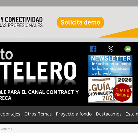
BLE PARA EL CANAL CONTRACT Y
RECA
eportajes
Otros Temas
Proyecto a fondo
Destacamos
Este 
s wellness