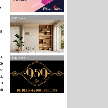
y
Publicidad
ón
a,
Publicidad
te
ez
s.
ta
na