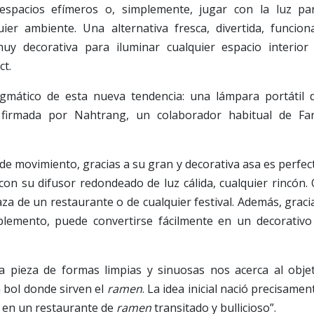
 espacios efímeros o, simplemente, jugar con la luz pa
ier ambiente. Una alternativa fresca, divertida, funciona
 muy decorativa para iluminar cualquier espacio interior
ct.
mático de esta nueva tendencia: una lámpara portátil 
 firmada por Nahtrang, un colaborador habitual de Fa
 de movimiento, gracias a su gran y decorativa asa es perfec
con su difusor redondeado de luz cálida, cualquier rincón. 
aza de un restaurante o de cualquier festival. Además, graci
lemento, puede convertirse fácilmente en un decorativo
 pieza de formas limpias y sinuosas nos acerca al obje
 bol donde sirven el
ramen
. La idea inicial nació precisamen
s en un restaurante de
ramen
transitado y bullicioso”.