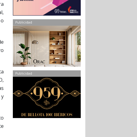
ra
l,
 o
Publicidad
de
ro
ta
Publicidad
O,
as
 y
to
te