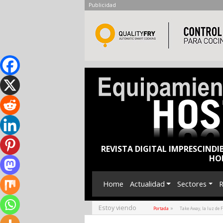
Publicidad
REVISTA DIGITAL IMPRESCINDI
HO
Home
Actualidad
Sectores
R
Estoy viendo
»
Portada
Take Away, la luz de 