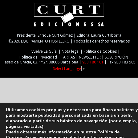
Presidente: Enrique Curt Gómez | Editora: Laura Curt Iborra
©2026 EQUIPAMIENTO HOSTELERO | Todos los derechos reservados
¡Vuelve La Guía!
Nota legal
Política de Cookies
Política de Privacidad
TARIFAS
NEWSLETTER
SUSCRIPCIÓN
Paseo de Gracia, 63. 1º 2ª. 08008 Barcelona |
933 180 101
| Fax 933 183 505
Select Language
▼
Utilizamos cookies propias y de terceros para fines analíticos y
para mostrarle publicidad personalizada en base a un perfil
elaborado a partir de sus hábitos de navegación (por ejemplo,
páginas visitadas).
Puede obtener más información en nuestra
Política de
Cookies
. Asimismo, puede aceptar todas las cookies que