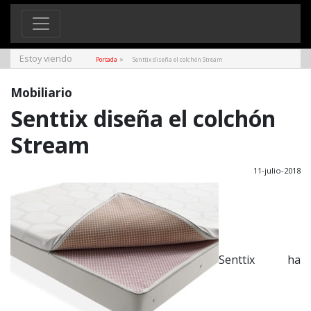
Estoy viendo
»
Portada
Senttix diseña el colchón Stream
Mobiliario
Senttix diseña el colchón
Stream
11-julio-2018
Senttix ha