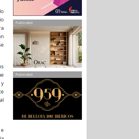
do
io
Publicidad
ra
an
se
os
ue
Publicidad
 y
te
al
 e
ja