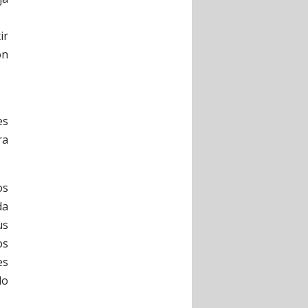
ir
on
es
ra
os
da
us
os
es
do