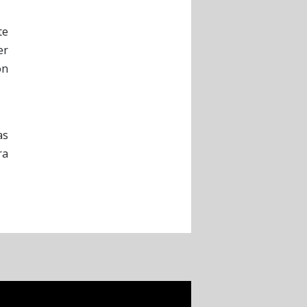
te
er
ón
as
ra