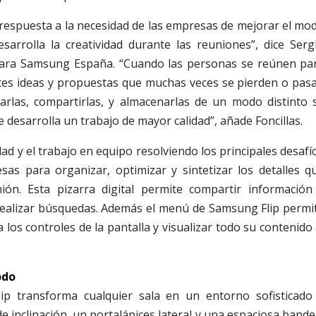
 respuesta a la necesidad de las empresas de mejorar el mo
arrolla la creatividad durante las reuniones”, dice Serg
y para Samsung España. “Cuando las personas se reúnen pa
tes ideas y propuestas que muchas veces se pierden o pas
sarlas, compartirlas, y almacenarlas de un modo distinto 
e desarrolla un trabajo de mayor calidad”, añade Foncillas.
ad y el trabajo en equipo resolviendo los principales desafí
as para organizar, optimizar y sintetizar los detalles q
ón. Esta pizarra digital permite compartir información
realizar búsquedas. Además el menú de Samsung Flip permi
 los controles de la pantalla y visualizar todo su contenido 
odo
ip transforma cualquier sala en un entorno sofisticado
e inclinación, un portalápices lateral y una espaciosa bande