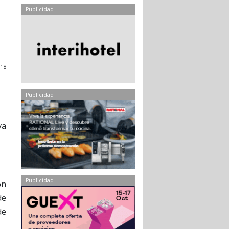
Publicidad
018
Publicidad
va
Publicidad
ón
de
de