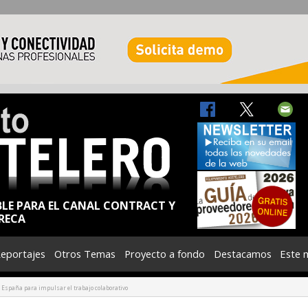
BLE PARA EL CANAL CONTRACT Y
RECA
eportajes
Otros Temas
Proyecto a fondo
Destacamos
Este 
 España para impulsar el trabajo colaborativo