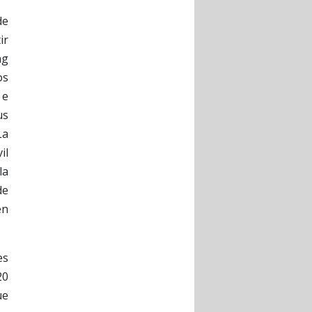
de
ir
ng
os
 e
us
La
il
la
de
en
es
20
ue