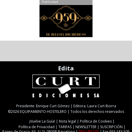
Publicidad
Edita
Presidente: Enrique Curt Gómez | Editora: Laura Curt Iborra
©2026 EQUIPAMIENTO HOSTELERO | Todos los derechos reservados
¡Vuelve La Guía!
Nota legal
Política de Cookies
Política de Privacidad
TARIFAS
NEWSLETTER
SUSCRIPCIÓN
Paseo de Gracia, 63. 1º 2ª. 08008 Barcelona |
933 180 101
| Fax 933 183 505