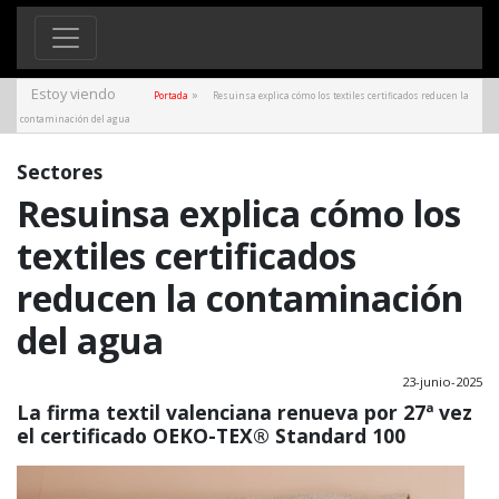
Estoy viendo
»
Portada
Resuinsa explica cómo los textiles certificados reducen la
contaminación del agua
Sectores
Resuinsa explica cómo los
textiles certificados
reducen la contaminación
del agua
23-junio-2025
La firma textil valenciana renueva por 27ª vez
el certificado OEKO-TEX® Standard 100