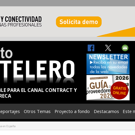
BLE PARA EL CANAL CONTRACT Y
RECA
eportajes
Otros Temas
Proyecto a fondo
Destacamos
Este 
na en España