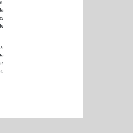
a,
la
es
de
te
ha
ar
mo