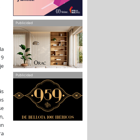
Publicidad
la
19
je
Publicidad
ás
os
se
n,
un
ra