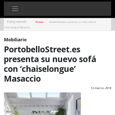
Estoy viendo
»
Portada
PortobelloStreet.es presenta su nuevo sofá con
‘chaiselongue’ Masaccio
Mobiliario
PortobelloStreet.es
presenta su nuevo sofá
con ‘chaiselongue’
Masaccio
12-marzo-2018