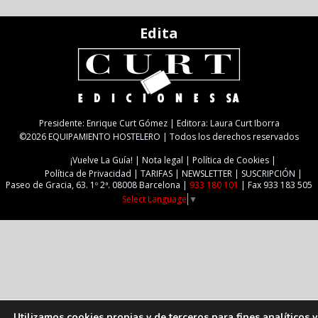
Edita
Presidente: Enrique Curt Gómez | Editora: Laura Curt Iborra
©2026 EQUIPAMIENTO HOSTELERO | Todos los derechos reservados
¡Vuelve La Guía!
Nota legal
Política de Cookies
Política de Privacidad
TARIFAS
NEWSLETTER
SUSCRIPCIÓN
Paseo de Gracia, 63. 1º 2ª. 08008 Barcelona |
933 180 101
| Fax 933 183 505
Select Language
▼
Utilizamos cookies propias y de terceros para fines analíticos y