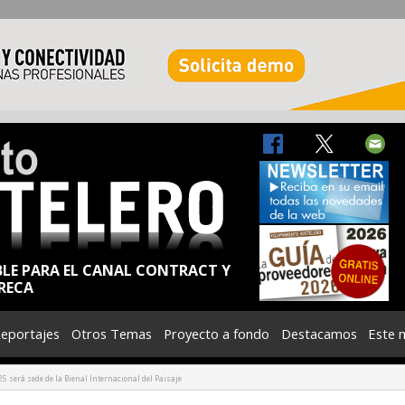
BLE PARA EL CANAL CONTRACT Y
RECA
eportajes
Otros Temas
Proyecto a fondo
Destacamos
Este 
5 será sede de la Bienal Internacional del Paisaje