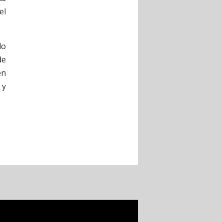
el
do
de
en
 y