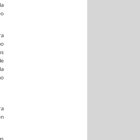
la
eo
ra
mo
os
de
la
mo
ra
ón
as