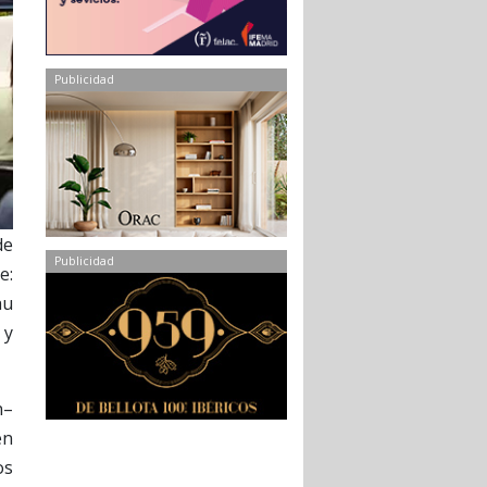
Publicidad
de
Publicidad
e:
au
 y
n–
en
os