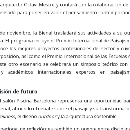
arquitecto Octavi Mestre y contará con la colaboración de 
o pensado para poner en valor el pensamiento contemporán
 de noviembre, la Bienal trasladará sus actividades a su ot
na. El programa incluye el Premio Internacional de Paisajis
ce los mejores proyectos profesionales del sector y cuy
xposición, así como el Premio Internacional de las Escuelas 
ste otro escenario se celebrará un simposio teórico con 
s y académicos internacionales expertos en paisajis
isión de futuro
el salón Piscina Barcelona representa una oportunidad pa
ienal, abriendo el debate sobre el paisaje y su transformaci
ellness
, el diseño
outdoor
y la arquitectura sostenible.
rnacional de reflexión; es también un puente entre disciplin