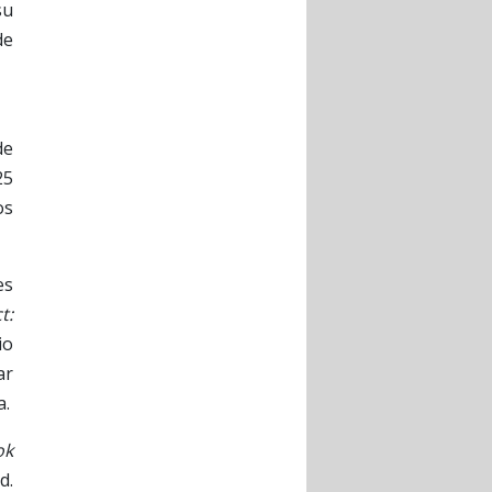
su
de
de
25
os
es
t:
io
ar
a.
ok
d.