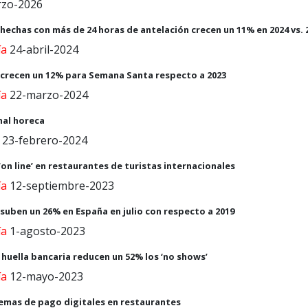
zo-2026
s hechas con más de 24 horas de antelación crecen un 11% en 2024 vs. 
ía
24-abril-2024
s crecen un 12% para Semana Santa respecto a 2023
ía
22-marzo-2024
nal horeca
23-febrero-2024
on line’ en restaurantes de turistas internacionales
ía
12-septiembre-2023
s suben un 26% en España en julio con respecto a 2019
ía
1-agosto-2023
huella bancaria reducen un 52% los ‘no shows’
ía
12-mayo-2023
stemas de pago digitales en restaurantes