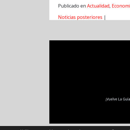
Publicado en
Actualidad
,
Econom
Noticias posteriores
|
¡Vuelve La Guía