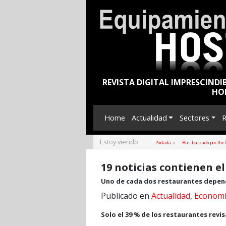
REVISTA DIGITAL IMPRESCINDI
HO
Home
Actualidad
Sectores
R
Estoy viendo
»
Portada
Has buscado por the 
19 noticias contienen el
Uno de cada dos restaurantes depende 
Publicado en
Actualidad
,
Econom
Solo el 39 % de los restaurantes rev