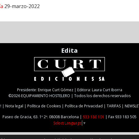
ía
29-marzo-2022
Edita
Presidente: Enrique Curt Gómez | Editora: Laura Curt Iborra
©2026 EQUIPAMIENTO HOSTELERO | Todos los derechos reservados
!
Nota legal
Política de Cookies
Política de Privacidad
TARIFAS
NEWSLE
Paseo de Gracia, 63. 1º 2ª. 08008 Barcelona |
933 180 101
| Fax 933 183 505
Select Language
▼