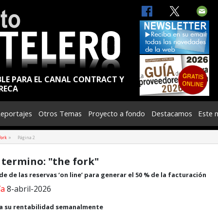
BLE PARA EL CANAL CONTRACT Y
RECA
eportajes
Otros Temas
Proyecto a fondo
Destacamos
Este 
»
fork
Página 2
 termino: "the fork"
de las reservas ‘on line’ para generar el 50 % de la facturación
ía
8-abril-2026
isa su rentabilidad semanalmente