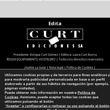
Edita
Presidente: Enrique Curt Gómez | Editora: Laura Curt Iborra
©2026 EQUIPAMIENTO HOSTELERO | Todos los derechos reservados
¡Vuelve La Guía!
Nota legal
Política de Cookies
Política de Privacidad
TARIFAS
NEWSLETTER
SUSCRIPCIÓN
Utilizamos cookies propias y de terceros para fines analíticos y
Paseo de Gracia, 63. 1º 2ª. 08008 Barcelona |
933 180 101
| Fax 933 183 505
para mostrarle publicidad personalizada en base a un perfil
Select Language
▼
elaborado a partir de sus hábitos de navegación (por ejemplo,
páginas visitadas).
Puede obtener más información en nuestra
Política de
Cookies
. Asimismo, puede aceptar todas las cookies que
utilizamos pulsando el botón
“Aceptar” o configurarlas o rechazar su uso pulsando el botón