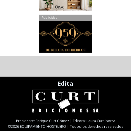
Publicidad
Edita
Presidente: Enrique Curt Gómez | Editora: Laura Curt Iborra
©2026 EQUIPAMIENTO HOSTELERO | Todos los derechos reservados