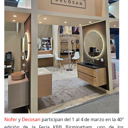
Nofer
y
Decosan
participan del 1 al 4 de marzo en la 40ª
edición de la Feria KBB Birmingham, uno de los