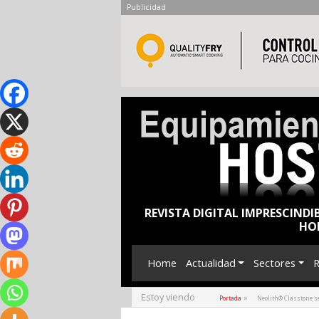
Publicidad
REVISTA DIGITAL IMPRESCINDI
HO
Home
Actualidad
Sectores
R
Estoy viendo
»
Portada
Neolith® Classtone se