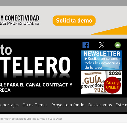
BLE PARA EL CANAL CONTRACT Y
RECA
eportajes
Otros Temas
Proyecto a fondo
Destacamos
Este 
 funde en el espacio de Cristina Barriga en Casa Decor