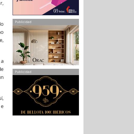
r,
Publicidad
do
no
e,
 a
de
Publicidad
un
í,
 e