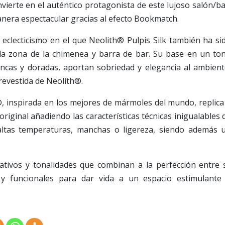
nvierte en el auténtico protagonista de este lujoso salón/ba
anera espectacular gracias al efecto Bookmatch.
y eclecticismo en el que Neolith® Pulpis Silk también ha si
a la zona de la chimenea y barra de bar. Su base en un to
ncas y doradas, aportan sobriedad y elegancia al ambient
revestida de Neolith®.
®, inspirada en los mejores de mármoles del mundo, replica
original añadiendo las características técnicas inigualables 
altas temperaturas, manchas o ligereza, siendo además 
rativos y tonalidades que combinan a la perfección entre s
 y funcionales para dar vida a un espacio estimulante