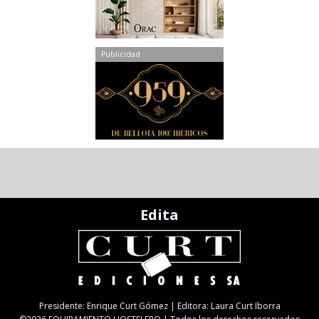
Publicidad
Edita
Presidente: Enrique Curt Gómez | Editora: Laura Curt Iborra