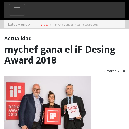
Estoy viendo
»
Portada
mychef gana el iF Desing Award 2018
Actualidad
mychef gana el iF Desing
Award 2018
19-marzo-2018