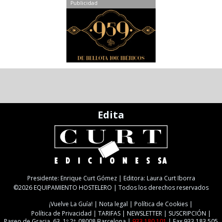
Publicidad
Edita
Presidente: Enrique Curt Gómez | Editora: Laura Curt Iborra
©2026 EQUIPAMIENTO HOSTELERO | Todos los derechos reservados
¡Vuelve La Guía!
Nota legal
Política de Cookies
Política de Privacidad
TARIFAS
NEWSLETTER
SUSCRIPCIÓN
Paseo de Gracia, 63. 1º 2ª. 08008 Barcelona |
933 180 101
| Fax 933 183 505