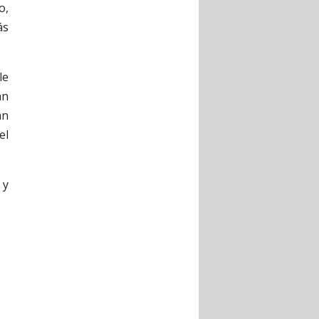
o,
ás
le
an
án
el
 y