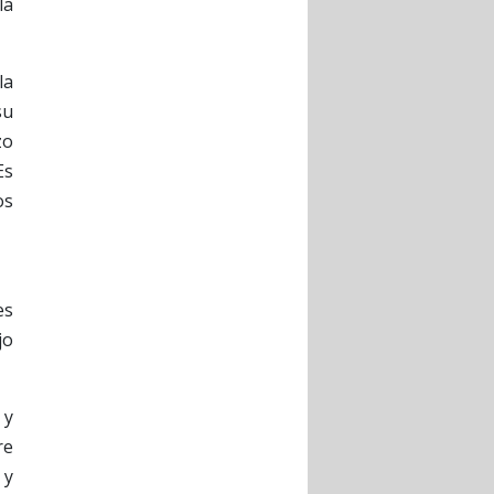
la
la
su
zo
Es
os
es
jo
 y
re
 y