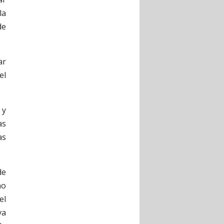
la
de
ar
el
 y
as
as
de
no
el
va