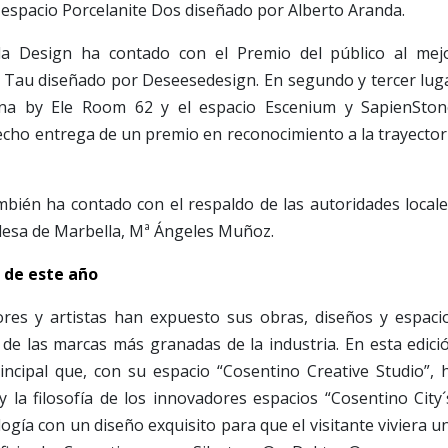
l espacio Porcelanite Dos diseñado por Alberto Aranda.
la Design ha contado con el Premio del público al mej
y Tau diseñado por Deseesedesign. En segundo y tercer lug
ina by Ele Room 62 y el espacio Escenium y SapienSton
cho entrega de un premio en reconocimiento a la trayector
ién ha contado con el respaldo de las autoridades locale
ldesa de Marbella, Mª Ángeles Muñoz.
s de este año
ores y artistas han expuesto sus obras, diseños y espaci
 de las marcas más granadas de la industria. En esta edici
ncipal que, con su espacio “Cosentino Creative Studio”, 
y la filosofía de los innovadores espacios “Cosentino City´
gía con un diseño exquisito para que el visitante viviera u