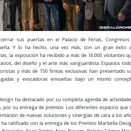
cerrar sus puertas en el Palacio de Ferias, Congresos
gueña. Y lo ha hecho, una vez más, con un gran éxito 
días, la exposición ha recibido a más de 16.000 visitantes q
acios, del diseño y el arte más vanguardista. Espacios tod
ioristas y más de 150 firmas exclusivas han presentado s
esgadas y evocadoras envueltas bajo un mismo concep
esign ha destacado por su completa agenda de actividade
o, por su entrega de premios. Los diferentes espacios que 
entación de nuevas soluciones y sinergias de cara a los añ
e ha ratificado con la entrega de los Premios Marbella Desi