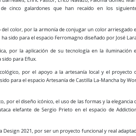
 Barreales, Enric Pastor, Erico Navazo, Paloma Gómez Mar
de cinco galardones que han recaído en los siguient
o del color, por la armonía de conjugar un color arriesgado 
o, ha sido para el espacio Ferromagno diseñado por José Lara
ica, por la aplicación de su tecnología en la iluminación 
sido para Eflux.
cológico, por el apoyo a la artesanía local y el proyecto 
a sido para el espacio Artesanía de Castilla La-Mancha by Wo
, por el diseño icónico, el uso de las formas y la elegancia 
utaca elefante de Sergio Prieto en el espacio de Addictio
a Design 2021, por ser un proyecto funcional y real adapta