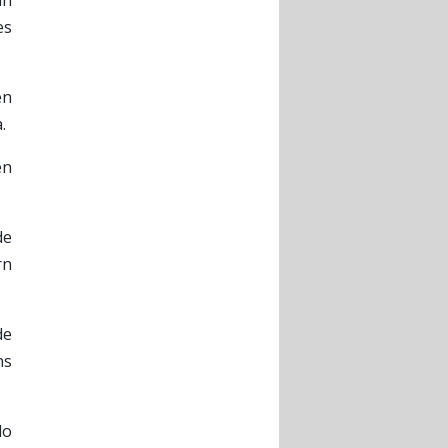
ín
es
en
.
en
de
rn
de
ns
do