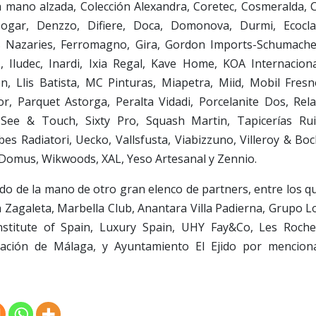
 a mano alzada, Colección Alexandra, Coretec, Cosmeralda, 
Hogar, Denzzo, Difiere, Doca, Domonova, Durmi, Ecocla
s Nazaries, Ferromagno, Gira, Gordon Imports-Schumache
 Iludec, Inardi, Ixia Regal, Kave Home, KOA Internaciona
n, Llis Batista, MC Pinturas, Miapetra, Miid, Mobil Fresn
, Parquet Astorga, Peralta Vidadi, Porcelanite Dos, Rela
ee & Touch, Sixty Pro, Squash Martin, Tapicerías Rui
s Radiatori, Uecko, Vallsfusta, Viabizzuno, Villeroy & Boc
 Domus, Wikwoods, XAL, Yeso Artesanal y Zennio.
do de la mano de otro gran elenco de partners, entre los q
 Zagaleta, Marbella Club, Anantara Villa Padierna, Grupo L
Institute of Spain, Luxury Spain, UHY Fay&Co, Les Roche
tación de Málaga, y Ayuntamiento El Ejido por mencion