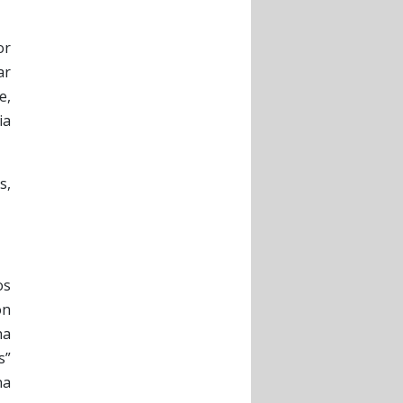
or
ar
e,
ia
s,
os
ón
ha
s”
na