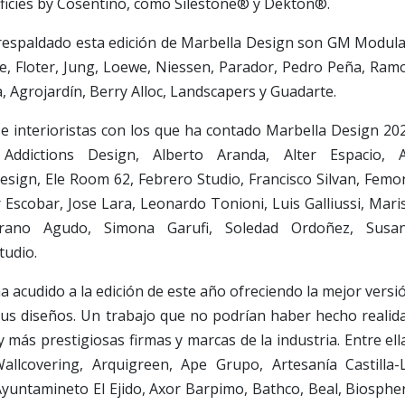
rficies by Cosentino, como Silestone® y Dekton®.
 respaldado esta edición de Marbella Design son GM Modula
ne, Floter, Jung, Loewe, Niessen, Parador, Pedro Peña, Ram
, Agrojardín, Berry Alloc, Landscapers y Guadarte.
 e interioristas con los que ha contado Marbella Design 20
 Addictions Design, Alberto Aranda, Alter Espacio, 
Design, Ele Room 62, Febrero Studio, Francisco Silvan, Femo
r Escobar, Jose Lara, Leonardo Tonioni, Luis Galliussi, Mari
rrano Agudo, Simona Garufi, Soledad Ordoñez, Susa
udio.
ha acudido a la edición de este año ofreciendo la mejor versi
 sus diseños. Un trabajo que no podrían haber hecho realid
y más prestigiosas firmas y marcas de la industria. Entre ell
llcovering, Arquigreen, Ape Grupo, Artesanía Castilla-
yuntamineto El Ejido, Axor Barpimo, Bathco, Beal, Biosphe