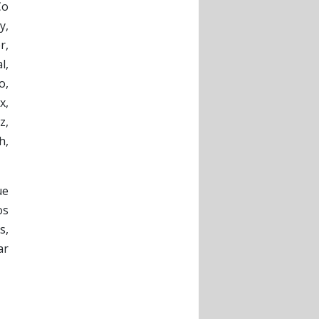
Co
y,
r,
l,
o,
x,
z,
h,
ue
os
s,
ar