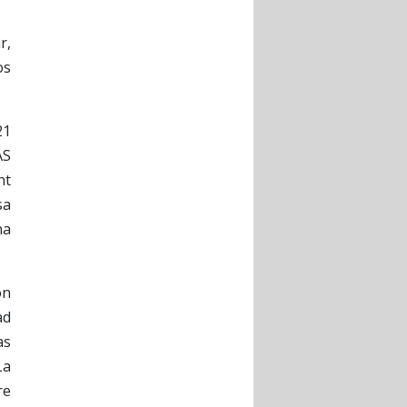
r,
os
21
AS
nt
sa
na
ón
ad
as
La
re