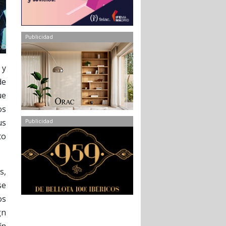
Publicidad
 y
de
ue
os
us
Publicidad
to
s,
se
os
gn