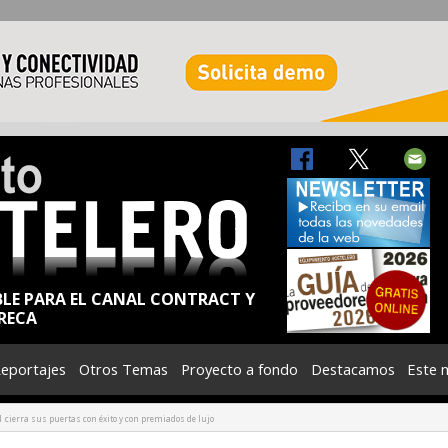
BLE PARA EL CANAL CONTRACT Y
RECA
eportajes
Otros Temas
Proyecto a fondo
Destacamos
Este 
cierra sus puertas con éxito y con premiados de lujo