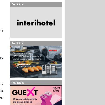
Publicidad
018
Publicidad
os
Publicidad
ce
la
os