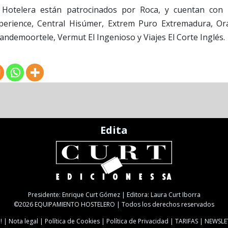
a Hotelera están patrocinados por Roca, y cuentan con 
xperience, Central Hisúmer, Extrem Puro Extremadura, Or
andemoortele, Vermut El Ingenioso y Viajes El Corte Inglés.
Edita
Presidente: Enrique Curt Gómez | Editora: Laura Curt Iborra
©2026 EQUIPAMIENTO HOSTELERO | Todos los derechos reservados
!
Nota legal
Política de Cookies
Política de Privacidad
TARIFAS
NEWSLE