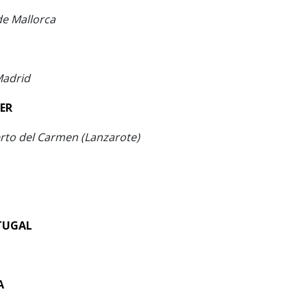
e Mallorca
adrid
ER
rto del Carmen (Lanzarote)
TUGAL
A