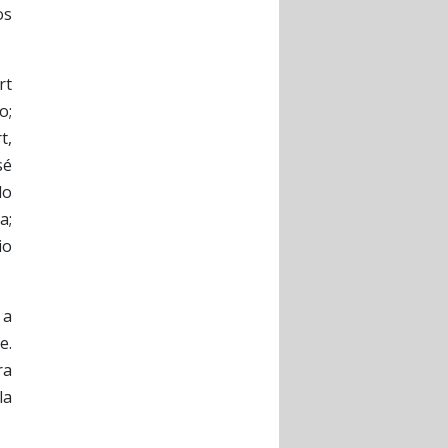
os
rt
o;
t,
sé
lo
a;
io
.
 a
e.
ra
la