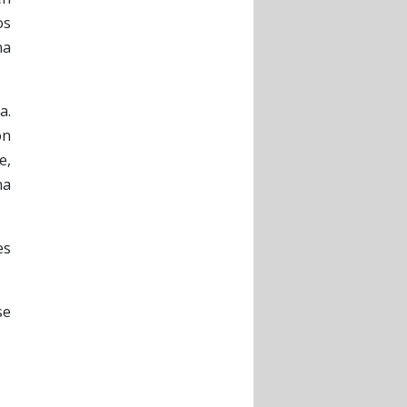
os
na
a.
on
e,
na
es
se