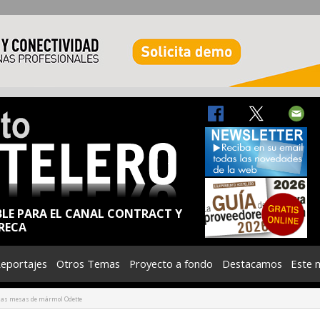
BLE PARA EL CANAL CONTRACT Y
RECA
eportajes
Otros Temas
Proyecto a fondo
Destacamos
Este 
 las mesas de mármol Odette