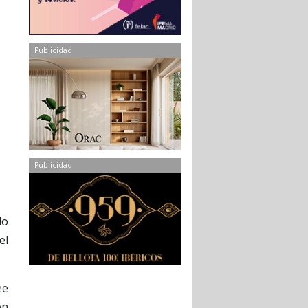
Publicidad
Publicidad
lo
el
ee
en