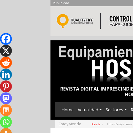
Publicidad
REVISTA DIGITAL IMPRESCINDI
HO
Home
Actualidad
Sectores
R
Estoy viendo
»
Portada
Lithos Design lanza