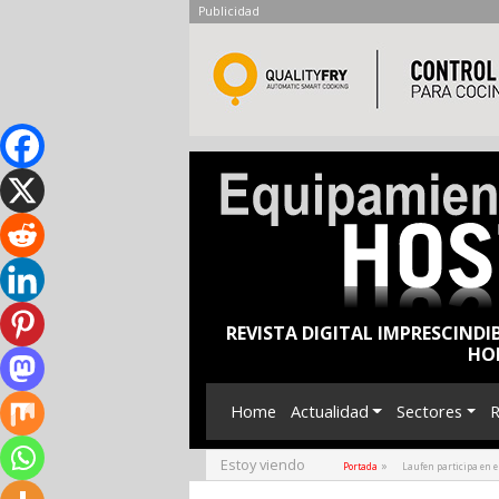
Publicidad
REVISTA DIGITAL IMPRESCINDI
HO
Home
Actualidad
Sectores
R
Estoy viendo
»
Portada
Laufen participa en 