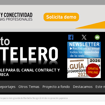
BLE PARA EL CANAL CONTRACT Y
RECA
eportajes
Otros Temas
Proyecto a fondo
Destacamos
Este 
el espacio más grande de Marbella Design & Art de inspiración japonesa