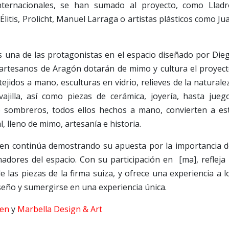
nternacionales, se han sumado al proyecto, como Lladr
itis, Prolicht, Manuel Larraga o artistas plásticos como Ju
es una de las protagonistas en el espacio diseñado por Die
2 artesanos de Aragón dotarán de mimo y cultura el proyect
tejidos a mano, esculturas en vidrio, relieves de la naturale
ajilla, así como piezas de cerámica, joyería, hasta jueg
sombreros, todos ellos hechos a mano, convierten a es
, lleno de mimo, artesanía e historia.
fen continúa demostrando su apuesta por la importancia d
adores del espacio. Con su participación en [ma], refleja 
de las piezas de la firma suiza, y ofrece una experiencia a l
eño y sumergirse en una experiencia única.
fen
y
Marbella Design & Art