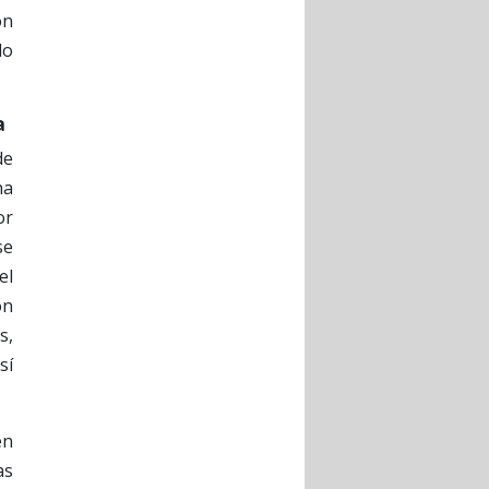
ón
do
a
de
ha
or
se
el
on
s,
sí
en
as