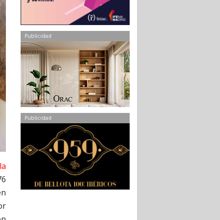
Publicidad
Publicidad
la
76
én
or
ón