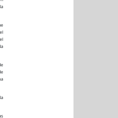
la
ue
el
el
da
de
de
ma
la
as