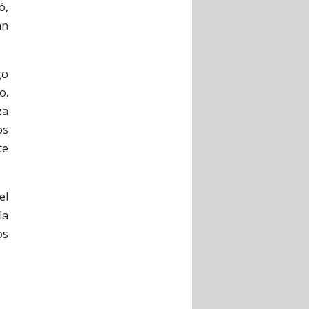
ó,
an
go
o.
za
os
te
el
la
os