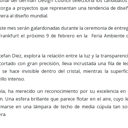
ional del German Design Council selecciona los candidatos
otorga a proyectos que representan una tendencia de dise
era al diseño mundial.
 este mes serán galardonadas durante la ceremonia de entre
rankfurt el próximo 9 de febrero en la Feria Ambiente 
efan Diez, explora la relación entre la luz y la transparenci
ortado con gran precisión, lleva incrustada una fila de le
e hace invisible dentro del cristal, mientras la superfic
llo intenso.
ola, ha merecido un reconocimiento por su excelencia en 
. Una esfera brillante que parece flotar en el aire, cuyo l
ormarse en una lámpara de techo de media cúpula tan so
era.