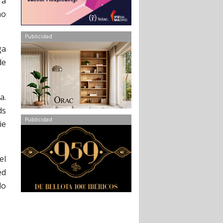
 a
ño
Publicidad
ga
de
a.
ds
Publicidad
ie
el
ed
lo