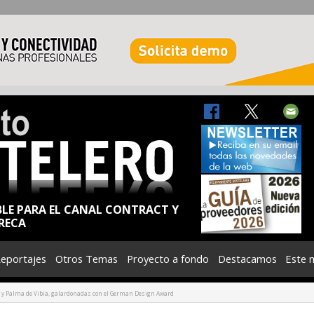
BLE PARA EL CANAL CONTRACT Y
RECA
eportajes
Otros Temas
Proyecto a fondo
Destacamos
Este 
e y Palma de Vibia, galardonadas con el German Design Award