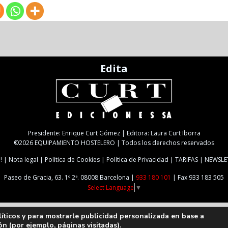
Edita
Presidente: Enrique Curt Gómez | Editora: Laura Curt Iborra
©2026 EQUIPAMIENTO HOSTELERO | Todos los derechos reservados
!
Nota legal
Política de Cookies
Política de Privacidad
TARIFAS
NEWSLE
Paseo de Gracia, 63. 1º 2ª. 08008 Barcelona |
933 180 101
| Fax 933 183 505
Select Language
▼
líticos y para mostrarle publicidad personalizada en base a
ón (por ejemplo, páginas visitadas).