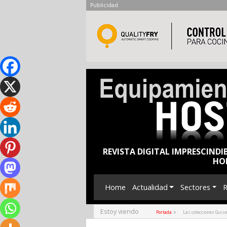
Publicidad
REVISTA DIGITAL IMPRESCINDI
HO
Home
Actualidad
Sectores
R
Estoy viendo
»
Portada
Las colecciones Guis