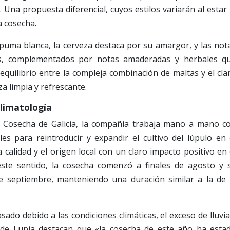
 Una propuesta diferencial, cuyos estilos variarán al estar 
a cosecha.
spuma blanca, la cerveza destaca por su amargor, y las not
s, complementados por notas amaderadas y herbales q
 equilibrio entre la compleja combinación de maltas y el cla
za limpia y refrescante.
limatología
a Cosecha de Galicia, la compañía trabaja mano a mano c
les para reintroducir y expandir el cultivo del lúpulo en 
calidad y el origen local con un claro impacto positivo en 
ste sentido, la cosecha comenzó a finales de agosto y 
e septiembre, manteniendo una duración similar a la de 
rasado debido a las condiciones climáticas, el exceso de lluvia
sde Lupia destacan que «la cosecha de este año ha esta