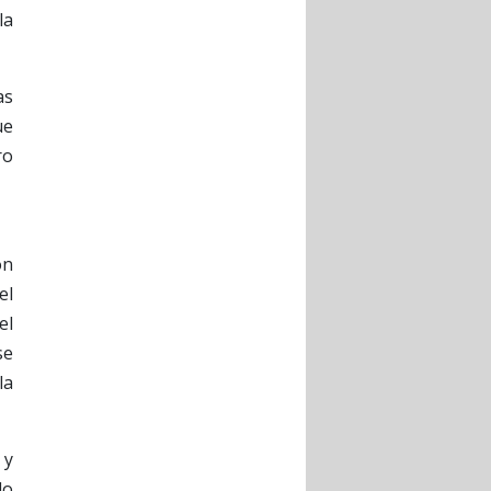
la
as
ue
ro
on
el
el
se
la
 y
do