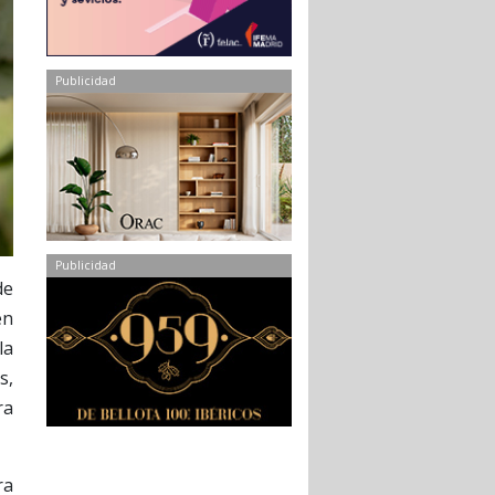
Publicidad
Publicidad
de
en
la
s,
ra
ra