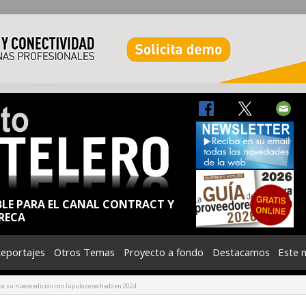
BLE PARA EL CANAL CONTRACT Y
RECA
eportajes
Otros Temas
Proyecto a fondo
Destacamos
Este 
za su nueva edición con lúpulo cosechado en 2024