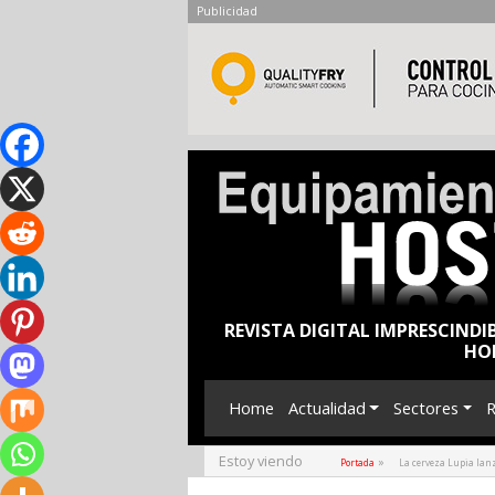
Publicidad
REVISTA DIGITAL IMPRESCINDI
HO
Home
Actualidad
Sectores
R
Estoy viendo
»
Portada
La cerveza Lupia lan