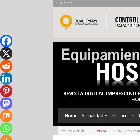
Publicidad
REVISTA DIGITAL IMPRESCINDI
HO
Home
Actualidad
Sectores
R
Estoy viendo
»
Portada
KE con Qubica crea un