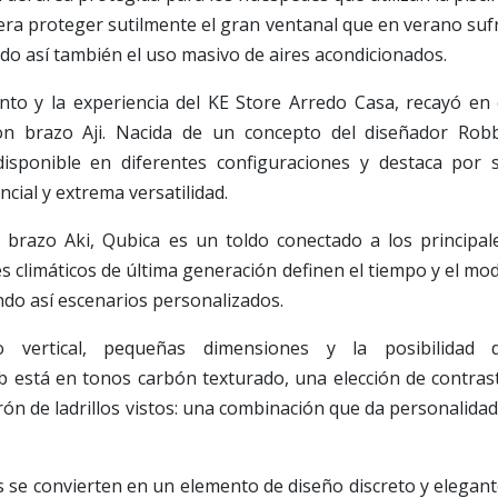
nte era proteger sutilmente el gran ventanal que en verano suf
ndo así también el uso masivo de aires acondicionados.
ento y la experiencia del KE Store Arredo Casa, recayó en 
on brazo Aji. Nacida de un concepto del diseñador Rob
 disponible en diferentes configuraciones y destaca por 
cial y extrema versatilidad.
 brazo Aki, Qubica es un toldo conectado a los principal
es climáticos de última generación definen el tiempo y el mo
ando así escenarios personalizados.
lo vertical, pequeñas dimensiones y la posibilidad 
b está en tonos carbón texturado, una elección de contras
trón de ladrillos vistos: una combinación que da personalidad
 se convierten en un elemento de diseño discreto y elegant