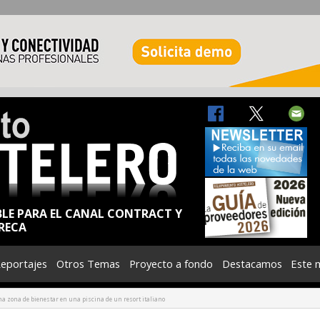
BLE PARA EL CANAL CONTRACT Y
RECA
eportajes
Otros Temas
Proyecto a fondo
Destacamos
Este 
a zona de bienestar en una piscina de un resort italiano