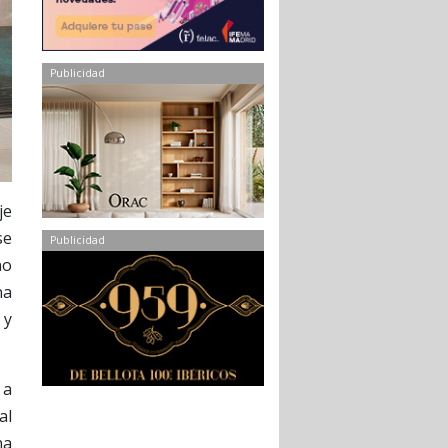
Publicidad
je
se
Publicidad
no
na
 y
 a
al
na