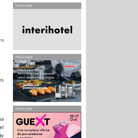
Publicidad
018
Publicidad
os
Publicidad
ma
el
de