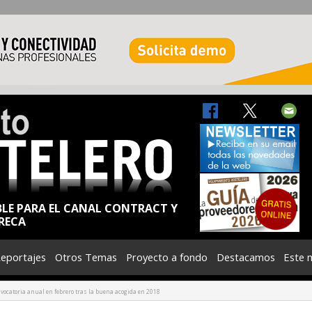
BLE PARA EL CANAL CONTRACT Y
RECA
eportajes
Otros Temas
Proyecto a fondo
Destacamos
Este 
vocatoria anual en febrero tras la buena acogida en 2018