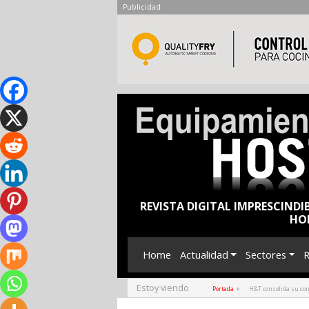
Publicidad
REVISTA DIGITAL IMPRESCINDI
HO
Home
Actualidad
Sectores
R
Estoy viendo
»
Portada
H&T consolida su con