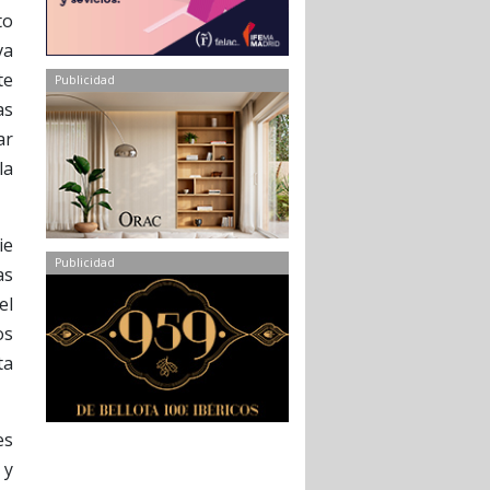
to
va
te
Publicidad
as
ar
la
ie
Publicidad
as
el
os
ta
es
 y