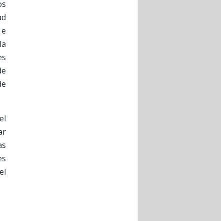
os
ad
 e
la
es
de
de
el
ar
as
es
el