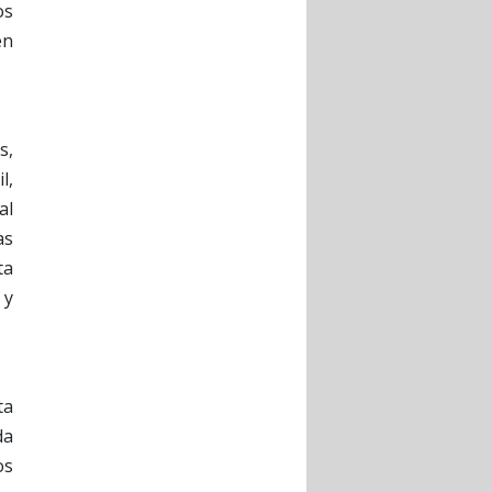
os
en
s,
l,
al
as
ta
 y
ta
da
os