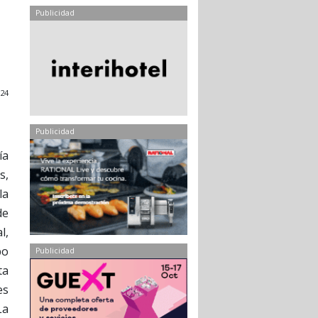
Publicidad
24
Publicidad
ía
s,
la
de
l,
po
Publicidad
ta
es
La