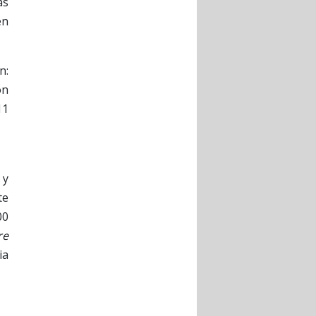
as
en
n:
ón
11
 y
te
00
re
ia