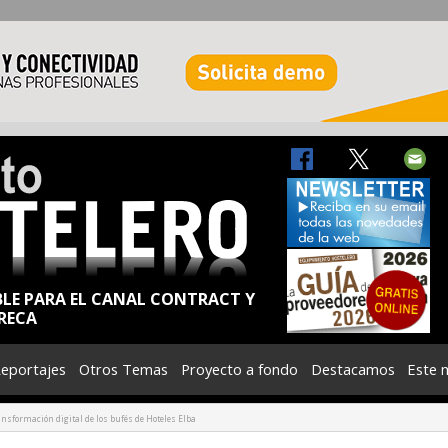
BLE PARA EL CANAL CONTRACT Y
RECA
eportajes
Otros Temas
Proyecto a fondo
Destacamos
Este 
ransformación digital de los bufés de Hoteles Elba