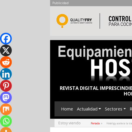
Publicidad
REVISTA DIGITAL IMPRESCINDI
HO
Home
Actualidad
Sectores
R
Estoy viendo
»
Portada
Hoteligy acelera la t