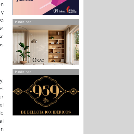
én
 y
va
Publicidad
us
se
os
Publicidad
y,
es
or
el
do
al
ón