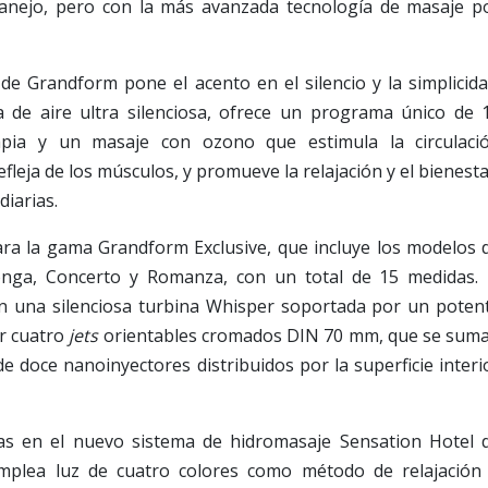
manejo, pero con la más avanzada tecnología de masaje p
de Grandform pone el acento en el silencio y la simplicida
de aire ultra silenciosa, ofrece un programa único de 
pia y un masaje con ozono que estimula la circulaci
fleja de los músculos, y promueve la relajación y el bienesta
diarias.
ara la gama Grandform Exclusive, que incluye los modelos 
nga, Concerto y Romanza, con un total de 15 medidas. 
n una silenciosa turbina Whisper soportada por un poten
r cuatro
jets
orientables cromados DIN 70 mm, que se sum
de doce nanoinyectores distribuidos por la superficie interi
as en el nuevo sistema de hidromasaje Sensation Hotel 
mplea luz de cuatro colores como método de relajación