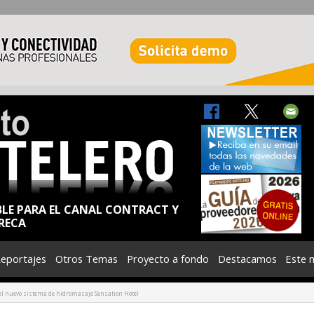
BLE PARA EL CANAL CONTRACT Y
RECA
eportajes
Otros Temas
Proyecto a fondo
Destacamos
Este 
l nuevo sistema de hidromasaje Sensation Hotel