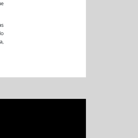
ue
as
lo
a,