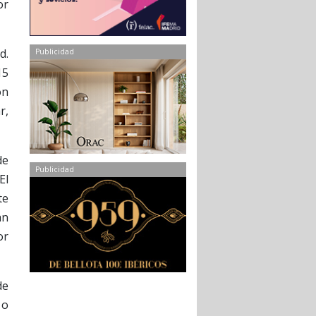
or
d.
Publicidad
15
ón
r,
de
Publicidad
El
te
an
or
de
 o