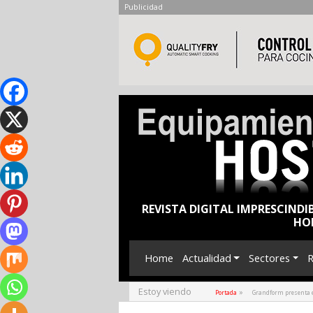
Publicidad
REVISTA DIGITAL IMPRESCINDI
HO
Home
Actualidad
Sectores
R
Estoy viendo
»
Portada
Grandform presenta e