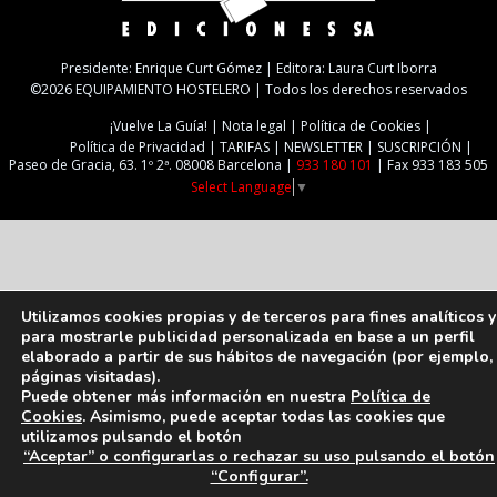
Presidente: Enrique Curt Gómez | Editora: Laura Curt Iborra
©2026 EQUIPAMIENTO HOSTELERO | Todos los derechos reservados
¡Vuelve La Guía!
Nota legal
Política de Cookies
Política de Privacidad
TARIFAS
NEWSLETTER
SUSCRIPCIÓN
Paseo de Gracia, 63. 1º 2ª. 08008 Barcelona |
933 180 101
| Fax 933 183 505
Select Language
▼
Utilizamos cookies propias y de terceros para fines analíticos y
para mostrarle publicidad personalizada en base a un perfil
elaborado a partir de sus hábitos de navegación (por ejemplo,
páginas visitadas).
Puede obtener más información en nuestra
Política de
Cookies
. Asimismo, puede aceptar todas las cookies que
utilizamos pulsando el botón
“Aceptar” o configurarlas o rechazar su uso pulsando el botón
“Configurar”.