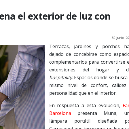
ena el exterior de luz con
30-junio-2
Terrazas, jardines y porches h
dejado de concebirse como espaci
complementarios para convertirse 
extensiones del hogar y d
hospitality
. Espacios donde se busca 
mismo nivel de confort, calidez
personalidad que en el interior.
En respuesta a esta evolución,
Fa
Barcelona
presenta Muna, u
lámpara portátil diseñada p
Carrasquet que incorpora un lengua