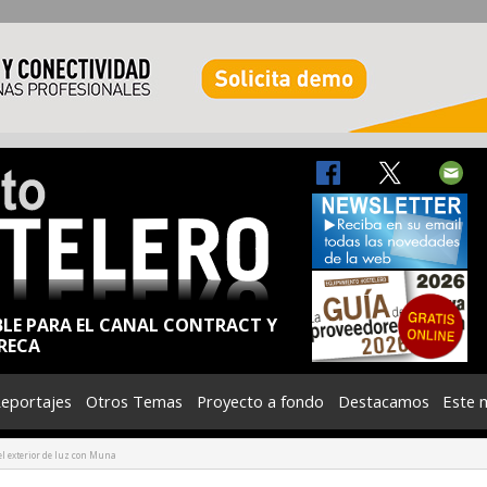
BLE PARA EL CANAL CONTRACT Y
RECA
eportajes
Otros Temas
Proyecto a fondo
Destacamos
Este 
el exterior de luz con Muna