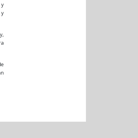
 y
 y
y,
ra
de
an