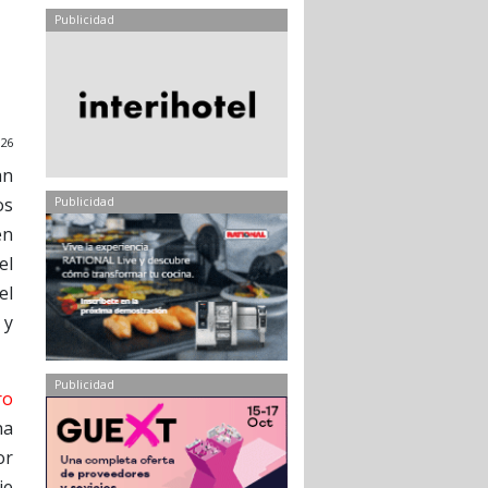
Publicidad
026
an
os
Publicidad
en
el
el
 y
Publicidad
ro
na
or
je