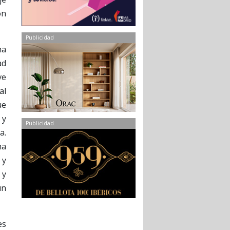
ón
Publicidad
na
ad
ve
al
ue
 y
Publicidad
a.
ma
 y
 y
un
es