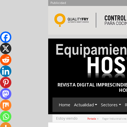
Publicidad
REVISTA DIGITAL IMPRESCINDI
HO
Home
Actualidad
Sectores
R
Estoy viendo
»
Portada
Fagor Industrial crec