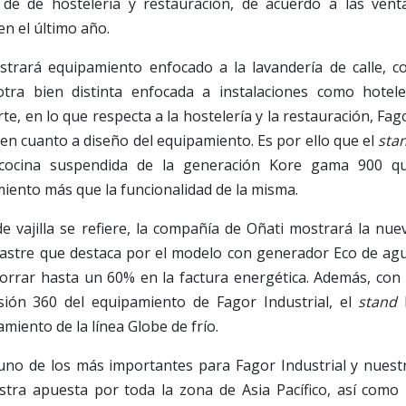
de de hostelería y restauración, de acuerdo a las vent
en el último año.
strará equipamiento enfocado a la lavandería de calle, c
tra bien distinta enfocada a instalaciones como hotele
te, en lo que respecta a la hostelería y la restauración, Fag
s en cuanto a diseño del equipamiento. Es por ello que el
sta
cocina suspendida de la generación Kore gama 900 q
miento más que la funcionalidad de la misma.
e vajilla se refiere, la compañía de Oñati mostrará la nue
arrastre que destaca por el modelo con generador Eco de ag
horrar hasta un 60% en la factura energética. Además, con 
isión 360 del equipamiento de Fagor Industrial, el
stand
iento de la línea Globe de frío.
, uno de los más importantes para Fagor Industrial y nuest
tra apuesta por toda la zona de Asia Pacífico, así como 