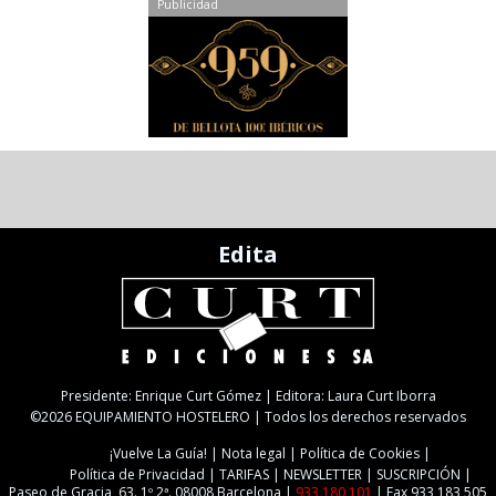
Publicidad
Edita
Presidente: Enrique Curt Gómez | Editora: Laura Curt Iborra
©2026 EQUIPAMIENTO HOSTELERO | Todos los derechos reservados
¡Vuelve La Guía!
Nota legal
Política de Cookies
Política de Privacidad
TARIFAS
NEWSLETTER
SUSCRIPCIÓN
Paseo de Gracia, 63. 1º 2ª. 08008 Barcelona |
933 180 101
| Fax 933 183 505