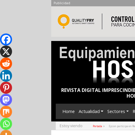
Publicidad
REVISTA DIGITAL IMPRESCINDI
HO
Home
Actualidad
Sectores
R
Estoy viendo
»
Portada
Epson participa en R