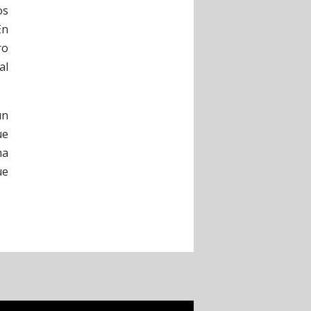
os
En
ro
al
un
ue
ma
ue