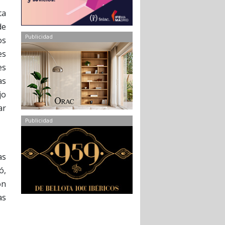
ta
de
Publicidad
os
es
es
as
jo
ar
Publicidad
as
ó,
ón
as