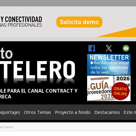
BLE PARA EL CANAL CONTRACT Y
RECA
eportajes
Otros Temas
Proyecto a fondo
Destacamos
Este 
etail Forum