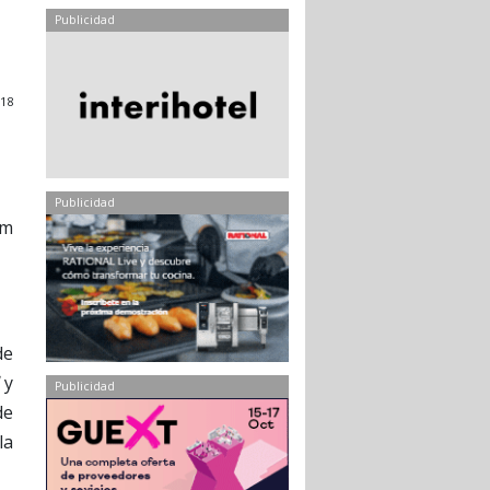
Publicidad
018
Publicidad
um
de
y
Publicidad
de
la