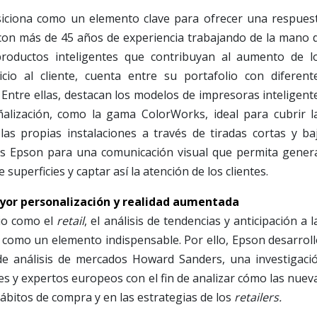
siciona como un elemento clave para ofrecer una respues
, con más de 45 años de experiencia trabajando de la mano 
productos inteligentes que contribuyan al aumento de l
cio al cliente, cuenta entre su portafolio con diferent
 Entre ellas, destacan los modelos de impresoras inteligent
eñalización, como la gama ColorWorks, ideal para cubrir l
as propias instalaciones a través de tiradas cortas y ba
s Epson para una comunicación visual que permita gener
superficies y captar así la atención de los clientes.
or personalización y realidad aumentada
io como el
retail
, el análisis de tendencias y anticipación a l
 como un elemento indispensable. Por ello, Epson desarroll
e análisis de mercados Howard Sanders, una investigaci
les y expertos europeos con el fin de analizar cómo las nuev
ábitos de compra y en las estrategias de los
retailers.