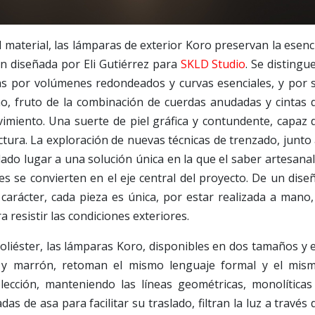
d material, las lámparas de exterior Koro preservan la esenc
ión diseñada por Eli Gutiérrez para
SKLD Studio
. Se distingu
as por volúmenes redondeados y curvas esenciales, y por 
no, fruto de la combinación de cuerdas anudadas y cintas 
miento. Una suerte de piel gráfica y contundente, capaz 
tura. La exploración de nuevas técnicas de trenzado, junto 
ado lugar a una solución única en la que el saber artesanal
les se convierten en el eje central del proyecto. De un dise
 carácter, cada pieza es única, por estar realizada a mano,
 resistir las condiciones exteriores.
poliéster, las lámparas Koro, disponibles en dos tamaños y 
e y marrón, retoman el mismo lenguaje formal y el mis
lección, manteniendo las líneas geométricas, monolíticas
as de asa para facilitar su traslado, filtran la luz a través 