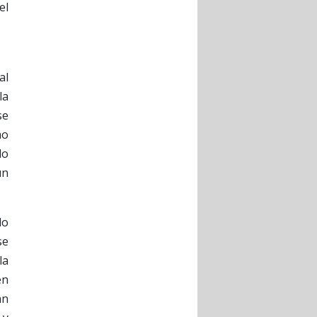
el
al
la
se
mo
lo
un
do
se
la
en
án