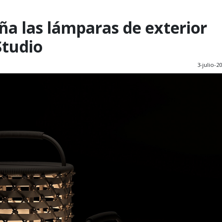
eña las lámparas de exterior
Studio
3-julio-2