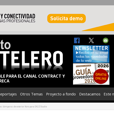
BLE PARA EL CANAL CONTRACT Y
RECA
eportajes
Otros Temas
Proyecto a fondo
Destacamos
Este 
las lámparas de exterior Koro para SKLD Studio