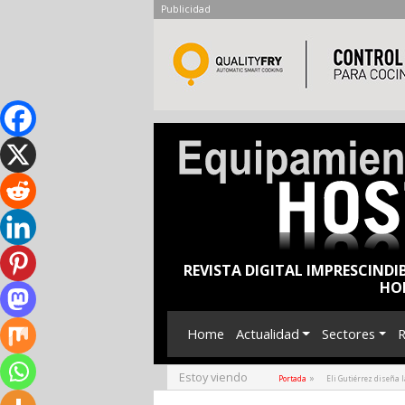
Publicidad
REVISTA DIGITAL IMPRESCINDI
HO
Home
Actualidad
Sectores
R
Estoy viendo
»
Portada
Eli Gutiérrez diseña 