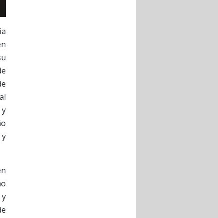
ia
en
su
de
de
al
 y
ño
 y
en
mo
 y
de