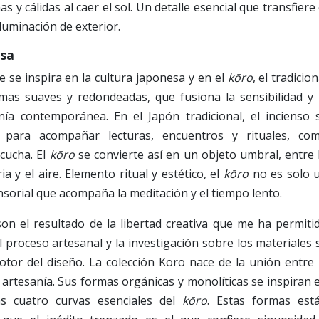
 y cálidas al caer el sol. Un detalle esencial que transfiere 
iluminación de exterior.
esa
e se inspira en la cultura japonesa y en el
kōro
, el tradicion
rmas suaves y redondeadas, que fusiona la sensibilidad y 
nía contemporánea. En el Japón tradicional, el incienso 
, para acompañar lecturas, encuentros y rituales, co
cucha. El
kōro
se convierte así en un objeto umbral, entre 
ria y el aire. Elemento ritual y estético, el
kōro
no es solo 
nsorial que acompaña la meditación y el tiempo lento.
son el resultado de la libertad creativa que me ha permiti
l proceso artesanal y la investigación sobre los materiales 
tor del diseño. La colección Koro nace de la unión entre 
a artesanía. Sus formas orgánicas y monolíticas se inspiran 
 cuatro curvas esenciales del
kōro
. Estas formas est