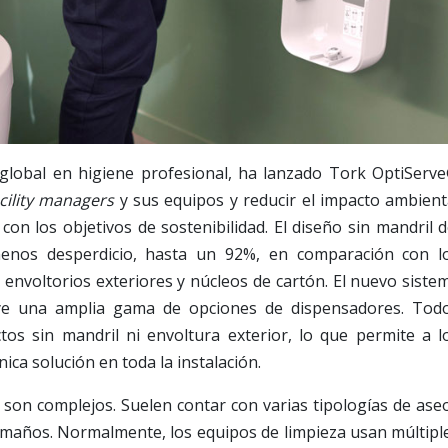
r global en higiene profesional, ha lanzado Tork OptiServ
acility managers
y sus equipos y reducir el impacto ambient
con los objetivos de sostenibilidad. El diseño sin mandril d
enos desperdicio, hasta un 92%, en comparación con l
n envoltorios exteriores y núcleos de cartón. El nuevo siste
uye una amplia gama de opciones de dispensadores. Tod
tos sin mandril ni envoltura exterior, lo que permite a l
ca solución en toda la instalación.
 son complejos. Suelen contar con varias tipologías de ase
tamaños. Normalmente, los equipos de limpieza usan múltipl