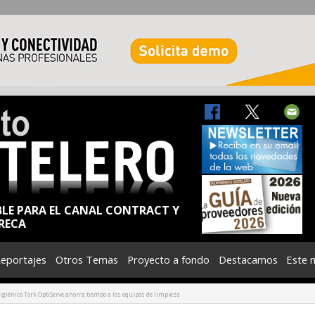
BLE PARA EL CANAL CONTRACT Y
RECA
eportajes
Otros Temas
Proyecto a fondo
Destacamos
Este 
igiénico Tork OptiServe ahorra tiempo a los equipos de limpieza