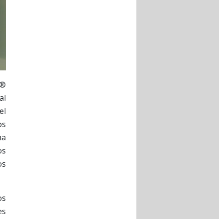
e®
al
el
os
ma
os
os
os
es