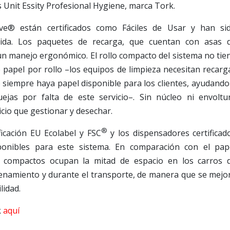
s Unit Essity Profesional Hygiene, marca Tork.
ve® están certificados como Fáciles de Usar y han si
ida. Los paquetes de recarga, que cuentan con asas 
un manejo ergonómico. El rollo compacto del sistema no tie
de papel por rollo –los equipos de limpieza necesitan recarg
e siempre haya papel disponible para los clientes, ayudando
ejas por falta de este servicio–. Sin núcleo ni envoltu
io que gestionar y desechar.
®
ficación EU Ecolabel y FSC
y los dispensadores certificad
onibles para este sistema. En comparación con el pap
los compactos ocupan la mitad de espacio en los carros 
cenamiento y durante el transporte, de manera que se mejo
lidad.
k
aquí