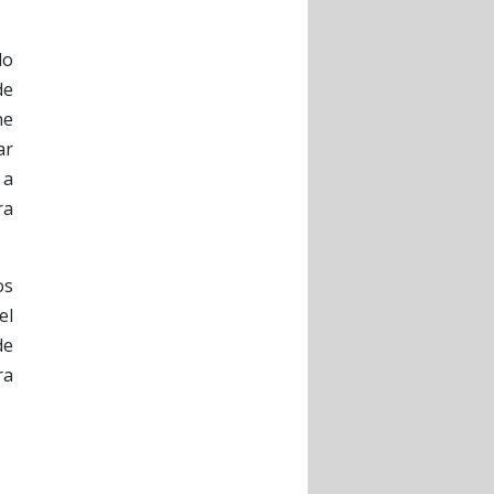
do
de
ne
ar
 a
ra
os
el
de
ra