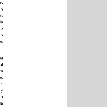
os
in
n.
da
to
lo
os
el
al
ra
os
r.
 y
ta
la