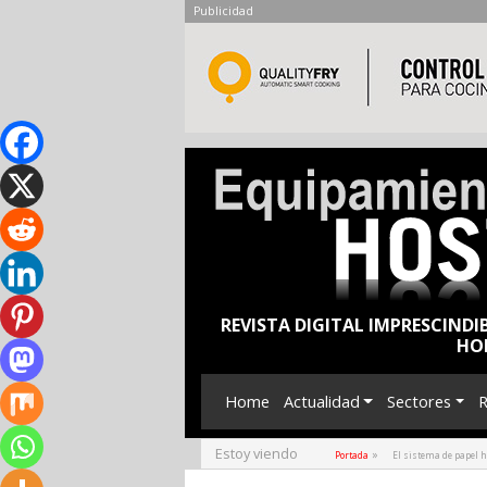
Publicidad
REVISTA DIGITAL IMPRESCINDI
HO
Home
Actualidad
Sectores
R
Estoy viendo
»
Portada
El sistema de papel h