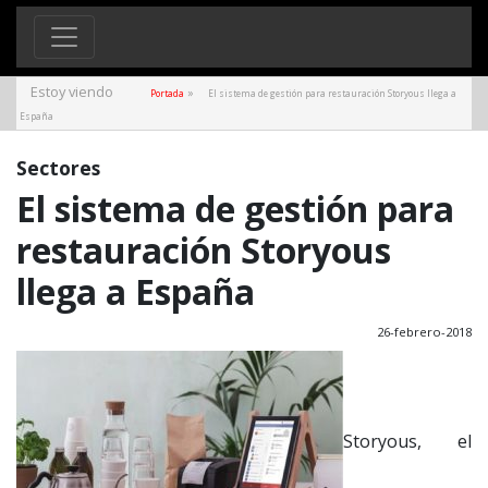
Estoy viendo
»
Portada
El sistema de gestión para restauración Storyous llega a
España
Sectores
El sistema de gestión para
restauración Storyous
llega a España
26-febrero-2018
Storyous, el